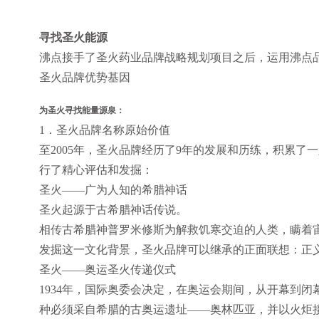
寻找圣火能源
沸点接手了圣火药业品牌战略规划项目之后，运用沸点
圣火品牌优势基因
为圣火寻找能量源泉：
1．圣火品牌名称原始价值
至2005年，圣火品牌经历了9年的发展和历练，积累了
行了精心评估和发掘：
圣火——广为人知的希腊神话
圣火起源于古希腊神话传说。
相传古希腊神普罗米修斯为解救饥寒交迫的人类，瞒着
发掘这一文化背景，圣火品牌可以继承的正面联想：正
圣火——奥运圣火传递仪式
1934年，国际奥委会决定，在奥运会期间，从开幕到
种必须采自希腊的古奥运遗址——奥林匹亚，并以火炬