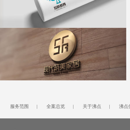
吴源互联教育
碧桂园旗下“现代家居”品牌打造
服务范围
|
全案总览
|
关于沸点
|
沸点