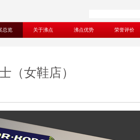
案总览
关于沸点
沸点优势
荣誉评价
江博士（女鞋店）