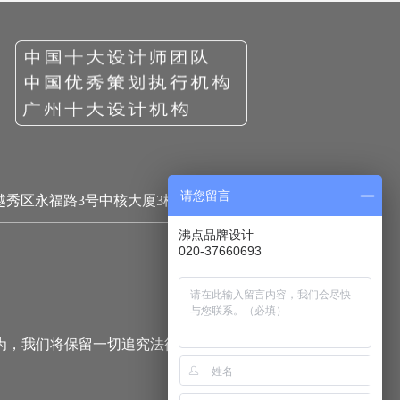
请您留言
越秀区永福路3号中核大厦3楼
沸点品牌设计
020-37660693
为，我们将保留一切追究法律责任的权