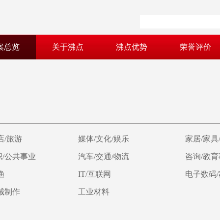
案总览
关于沸点
沸点优势
荣誉评价
店/旅游
媒体/文化/娱乐
家居/家具
/公共事业
汽车/交通/物流
咨询/教
渔
IT/互联网
电子数码
械制作
工业材料