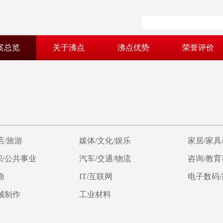
案总览
关于沸点
沸点优势
荣誉评价
店/旅游
媒体/文化/娱乐
家居/家具
/公共事业
汽车/交通/物流
咨询/教
渔
IT/互联网
电子数码
械制作
工业材料