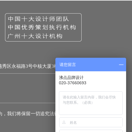
请您留言
越秀区永福路3号中核大厦3楼
沸点品牌设计
020-37660693
为，我们将保留一切追究法律责任的权