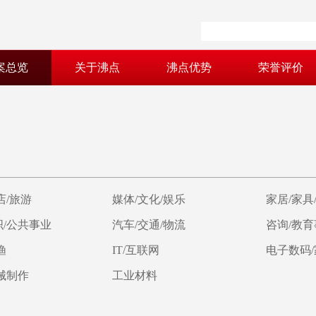
案总览
关于沸点
沸点优势
荣誉评价
店/旅游
媒体/文化/娱乐
家居/家具
/公共事业
汽车/交通/物流
咨询/教
渔
IT/互联网
电子数码
械制作
工业材料