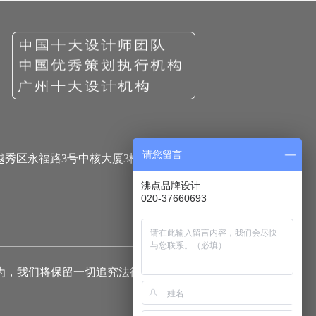
请您留言
越秀区永福路3号中核大厦3楼
沸点品牌设计
020-37660693
为，我们将保留一切追究法律责任的权