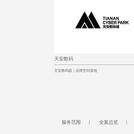
天安数码
天安数码园｜品牌空间落地
服务范围
|
全案总览
|